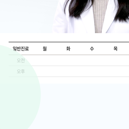
일반진료
월
화
수
목
오전
오후