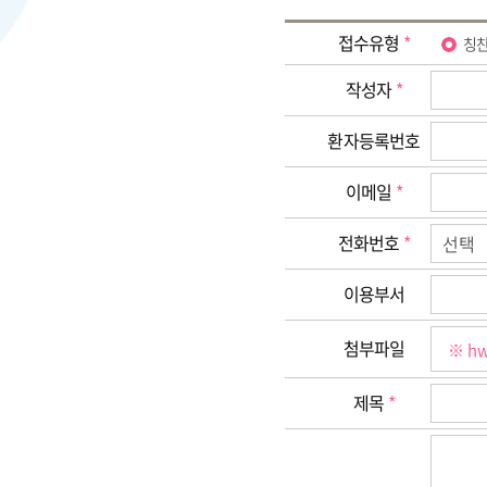
소비자의 불만 또는 분쟁처리
접수유형
*
칭
4. 개인정보의 수집, 이용에
본인은 위와 같이 개인정보를
작성자
*
단, 동의를 거부할 경우 
환자등록번호
이메일
*
전화번호
*
이용부서
첨부파일
제목
*