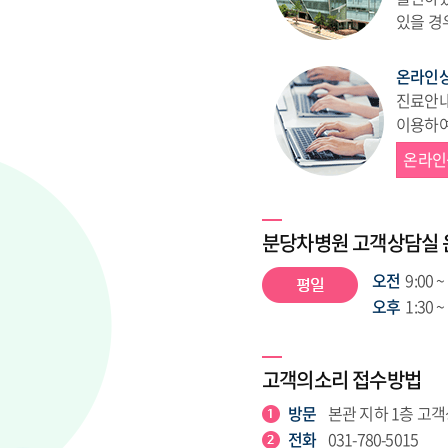
있을 경
온라인
진료안내
이용하여
온라인
분당차병원 고객상담실 
오전
9:00 ~
오후
1:30 ~
고객의소리 접수방법
방문
본관 지하 1층 고
전화
031-780-5015