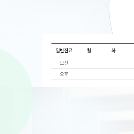
일반진료
월
화
오전
오후