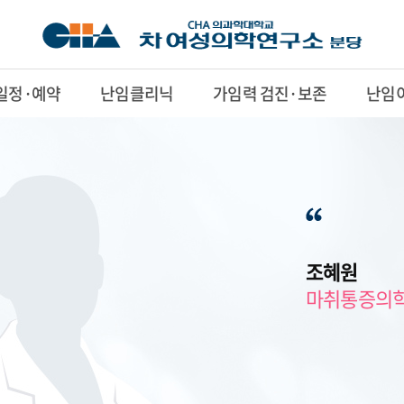
일정·예약
난임클리닉
가임력 검진·보존
난임
조혜원
마취통증의