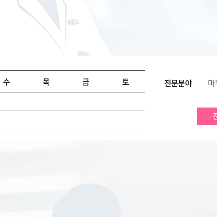
수
목
금
토
전문분야
마