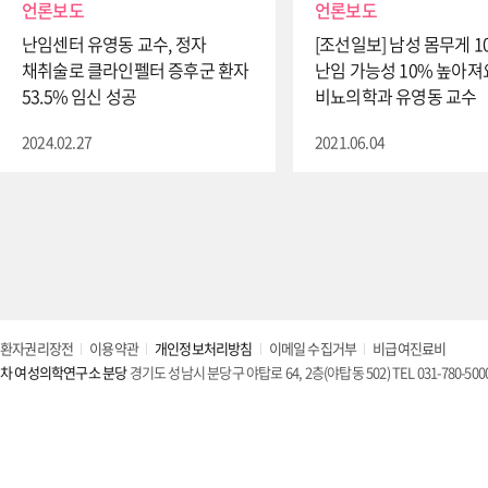
언론보도
언론보도
난임센터 유영동 교수, 정자
[조선일보] 남성 몸무게 1
채취술로 클라인펠터 증후군 환자
난임 가능성 10% 높아져
53.5% 임신 성공
비뇨의학과 유영동 교수
2024.02.27
2021.06.04
환자권리장전
이용약관
개인정보처리방침
이메일 수집거부
비급여진료비
차 여성의학연구소 분당
경기도 성남시 분당구 야탑로 64, 2층(야탑동 502) TEL 031-780-500