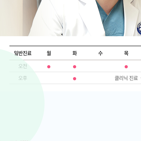
일반진료
월
화
수
목
오전
오후
클리닉 진료