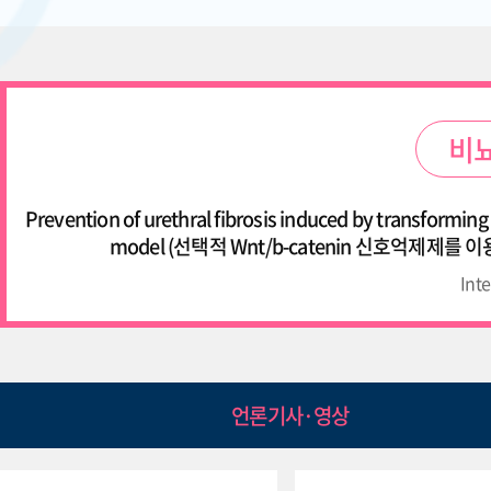
비
Prevention of urethral fibrosis induced by transforming g
model (선택적 Wnt/b-catenin 신호억제제를
Inte
언론기사·영상