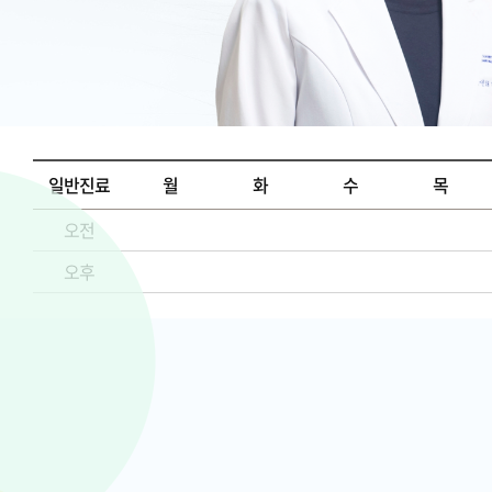
일반진료
월
화
수
목
오전
오후