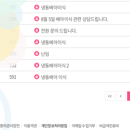
597
냉동배아이식
596
8월 5일 배아이식 관련 상담드립니다.
595
전원 문의 드립니다.
594
냉동배아이식
593
난임
592
냉동배아이식 2
591
냉동배아 이식
이전
환자권리장전
이용약관
개인정보처리방침
이메일 수집거부
비급여진료비