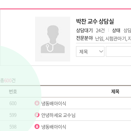
박찬 교수 상담실
상담대기
24
건
상태
상
전문분야
난임, 시험관아기,
총
600
건
번호
제목
600
냉동배아이식
599
안녕하세요 교수님
598
냉동배아이식